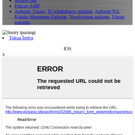
Mahere pae
Pukoro AMP
Aukume Tuturu
,
Te whakahaere aukume
,
Aukume Pot
,
Kōtaha Marumaru Aukume
,
Neodymium aukume
,
Utauta
aukume
,
Tukua Īmēra
IOS
x