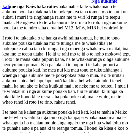
Nga aukume
kati
me nga Kaiwhakarato
whakamahia ki te whakamau i te
aukume pouaka tutakina ki te pokepokea taha tomua mo te kutikuti
aukati i muri i te ringihanga raima me te wiri ki runga i te teepu
maitai. He ngawari ki te whakauru i te urutau ki roto i nga aukume
pouaka me te miro taha e rua hei M12, M16, M18 hei whiriwhiri.
I roto i te tukatuka o te hanga awhi raima tomua, he nui te tono
aukume pouaka tutakina mo te tuunga me te whakatika i te
pokepokea ahua taha ki runga i nga moenga whakarewa maitai, ina
koa mo te teepu titaha. He iti te rahi mo te iti o te noho mokowā tepu
i roto i te mana kaha pupuri kaha, na te whakaurunga o nga aukume
neodymium pumau. Kia pai ake ai te pupuri i te kaha pupuri a
aukume pouaka kati, he mea nui kia mau tonu te tukutahitanga i
waenga i nga aukume me te pokepokea taha o mua. Ko te urutau
aukume katoa hei taputapu autō ka kitea hei whakatutuki i tenei
mahi, ka nui ake te kaha kutikuti mai i te neke me te retireti. I mua i
te whakauru i nga aukume pouaka kati, tuu te urutau ki runga ka
tuku ki te hono ki te reera taha pokepokea ai, ma te whiri, ma te
whao ranei ki roto i te rino, rakau ranei.
I te mea he kaihanga aukume pouaka kati kati, kei te mahi a Meiko
me te whai waahi ki nga rau o nga kaupapa whakamaarama ma te
whakaputa i o maatau mohiotanga ngaio me nga hua whai tohu mo
te punaha autō e pa ana ki te reanga tomua. I konei ka kitea e koe o