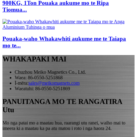
900KG, 1Ton Pouaka aukume mo te Ripa
Tiomua...
Pouaka-waho Whakawhiti aukume me te Taiapa
mo te...
WHAKAPAKI MAI
Chuzhou Meiko Magnetics Co., Ltd.
Waea: 86-0550-5251868
Ī-mēra:
sales@meikomagnets.com
Waeatuhi: 86-0550-5251869
PANUITANGA MO TE RANGATIRA
Utu
Mo nga patai mo a maatau hua, raarangi utu ranei, waiho mai to
imeera ki a maatau ka pa atu matou i roto i nga haora 24.