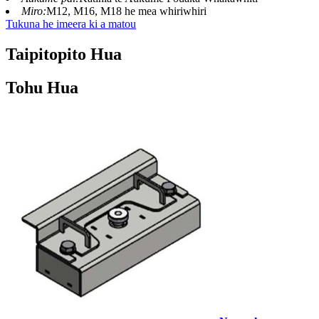
Miro:
M12, M16, M18 he mea whiriwhiri
Tukuna he imeera ki a matou
Taipitopito Hua
Tohu Hua