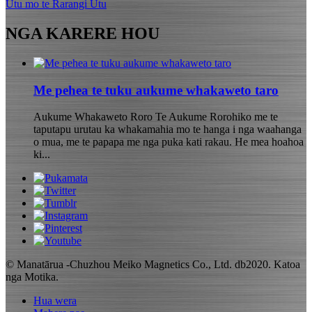
Utu mo te Rarangi Utu
NGA KARERE HOU
Me pehea te tuku aukume whakaweto taro
Aukume Whakaweto Roro Te Aukume Rorohiko me te
taputapu urutau ka whakamahia mo te hanga i nga waahanga
o mua, me te papapa me nga puka kati rakau. He mea hoahoa
ki...
© Manatārua -Chuzhou Meiko Magnetics Co., Ltd. db2020. Katoa
nga Motika.
Hua wera