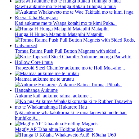
Rawhi aukume mo te Hanga Rakau Tuhinga o mua
Kati aukume me te Waapa kotahi mo te kimi Puka...
Hunga H Hunga Matapihi Matapihi Matapihi
Tomua Raima Push Pull Button Magnets with sided...
Trapezoid Steel Chamfer aukume mo te Holl Mua-aho...
Maamaa aukume me te urutau
Aukume kati, aukume raima, aukume...
Ngā aukume whakakikorua ki te rapa tapawhā mo te hau
hurihiko A...
Magfly AP Taha-ahua Holding Magnets