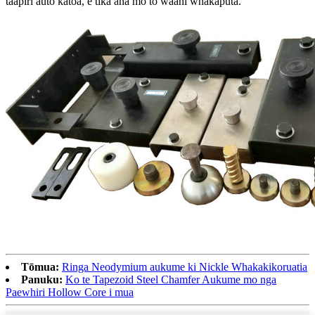
taapiri autō katoa, e tika ana mo to waahi whakaputa.
Tōmua:
Ringa Neodymium aukume ki Nickle Whakakikoruatia
Panuku:
Ko te Tapezoid Steel Chamfer Aukume mo nga
Paewhiri Hollow Core i mua