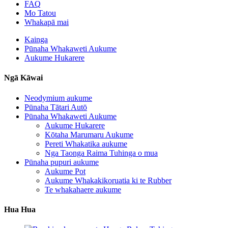
FAQ
Mo Tatou
Whakapā mai
Kainga
Pūnaha Whakaweti Aukume
Aukume Hukarere
Ngā Kāwai
Neodymium aukume
Pūnaha Tātari Autō
Pūnaha Whakaweti Aukume
Aukume Hukarere
Kōtaha Marumaru Aukume
Pereti Whakatika aukume
Nga Taonga Raima Tuhinga o mua
Pūnaha pupuri aukume
Aukume Pot
Aukume Whakakikoruatia ki te Rubber
Te whakahaere aukume
Hua Hua