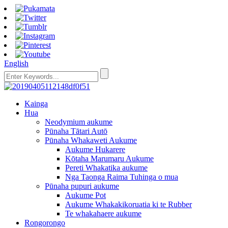
English
Kainga
Hua
Neodymium aukume
Pūnaha Tātari Autō
Pūnaha Whakaweti Aukume
Aukume Hukarere
Kōtaha Marumaru Aukume
Pereti Whakatika aukume
Nga Taonga Raima Tuhinga o mua
Pūnaha pupuri aukume
Aukume Pot
Aukume Whakakikoruatia ki te Rubber
Te whakahaere aukume
Rongorongo