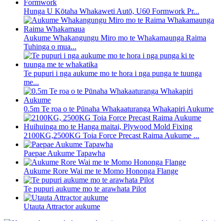
Hunga U Kōtaha Whakaweti Autō, U60 Formwork Pr...
Aukume Whakangungu Miro mo te Whakamaunga Raima
Tuhinga o mua...
Te pupuri i nga aukume mo te hora i nga punga te tuunga
me...
0.5m Te roa o te Pūnaha Whakaaturanga Whakapiri Aukume
2100KG,2500KG Toia Force Precast Raima Aukume ...
Paepae Aukume Tapawha
Aukume Rore Wai me te Momo Hononga Flange
Te pupuri aukume mo te arawhata Pilot
Utauta Attractor aukume