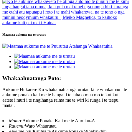
Maamaa aukume me te urutau
Whakaahuatanga Poto:
Aukume Hukarere Ka whakamahia nga urutau ki te whakamau i te
aukume pouaka kati me te hangai i te taha o mua mo te kutikuti
aatete i muri i te ringihanga raima me te wiri ki runga i te teepu
maitai.
Momo:
Aukume Pouaka Kati me te Aurutau-A
Rauemi:
Waro Whāurutau
Aukume pai:
Katihia te Aukume Pouaka Whakawhiti